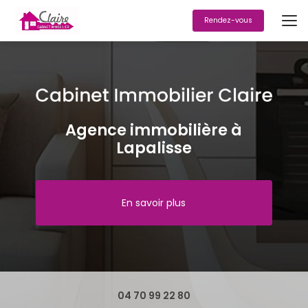
Aller
au
Rendez-vous
contenu
principal
Agence immobilière à
Lapalisse
En savoir plus
04 70 99 22 80