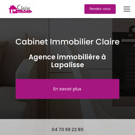
Aller
au
Rendez-vous
contenu
principal
Agence immobilière à
Lapalisse
En savoir plus
04 70 99 22 80