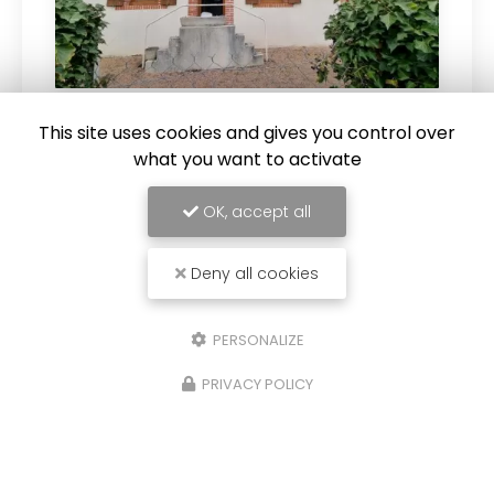
This site uses cookies and gives you control over
28/07/2023
what you want to activate
Vente de maison de campagne à
Vaumas
OK, accept all
Cabinet Immobilier Claire vous propose la
vente de maison de campagne à Vaumas.
Deny all cookies
Votre
agence immobilière vers Vaumas
vous
propose une maison de 74m² de plain-pied…
PERSONALIZE
Toute l'actualité
PRIVACY POLICY