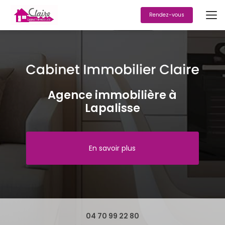
Aller
au
Rendez-vous
contenu
principal
Agence immobilière à
Lapalisse
En savoir plus
04 70 99 22 80