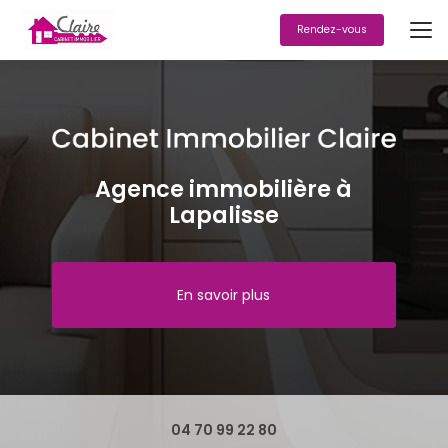
Aller
au
Rendez-vous
contenu
principal
Agence immobilière à
Lapalisse
En savoir plus
04 70 99 22 80