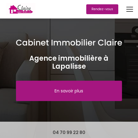
Aller
au
Rendez-vous
contenu
principal
Agence immobilière à
Lapalisse
En savoir plus
04 70 99 22 80