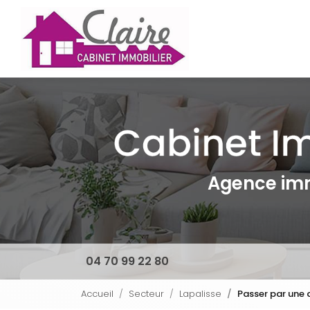
Navigation principal
Aller
au
contenu
principal
Agence imm
04 70 99 22 80
Accueil
Secteur
Lapalisse
Passer par une 