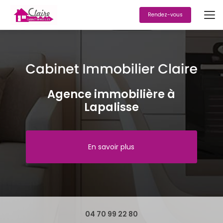
Aller
au
Rendez-vous
contenu
principal
Agence immobilière à
Lapalisse
En savoir plus
04 70 99 22 80