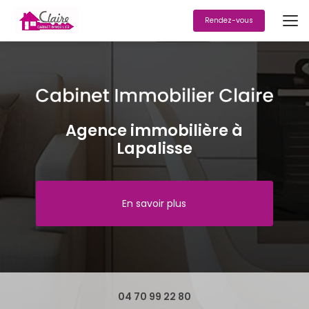
Aller
au
Rendez-vous
contenu
principal
Agence immobilière à
Lapalisse
En savoir plus
04 70 99 22 80