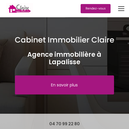
Aller
au
Rendez-vous
contenu
principal
Agence immobilière à
Lapalisse
En savoir plus
04 70 99 22 80